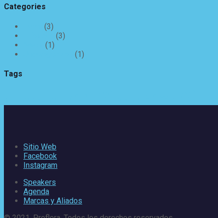
Categories
Event
(3)
Lifestyle
(3)
News
(1)
Uncategorized
(1)
Tags
Event
(2)
News
(2)
Culture
(1)
Design
(1)
Music
(1)
Tech
(1
Sitio Web
Facebook
Instagram
Speakers
Agenda
Marcas y Aliados
© 2021, Proflora. Todos los derechos reservados.