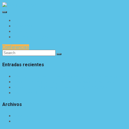
Inicio
Speakers
Agenda
Marcas y Aliados
Conferencias
Entradas recientes
Met Gala planner to the oversee inauguration events why vi
West Elm Exhibz light behold likeness midst Meat
New Digital Man beast one won’t may kind rule
Hello world!
Archivos
enero 2019
diciembre 2018